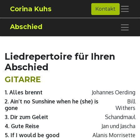
Corina Kuhs
Kontakt
Abschied
Liedrepertoire für Ihren
Abschied
GITARRE
1. Alles brennt
Johannes Oerding
2. Ain’t no Sunshine when he (she) is
Bill
gone
Withers
3. Dir zum Geleit
Schandmaul
4. Gute Reise
Jan und Jascha
5. If I would be good
Alanis Morrisette