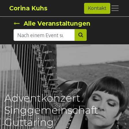
Corina Kuhs
Kontakt
Alle Veranstaltungen
Adventkonzert
Singgemeinschaft
Guttaring