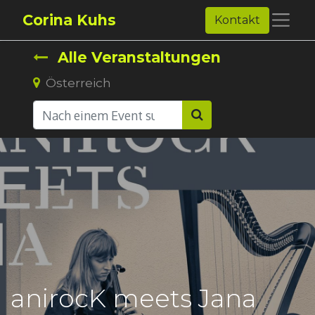
Corina Kuhs
Kontakt
Alle Veranstaltungen
Österreich
anirocK meets Jana