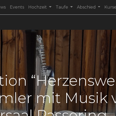
ews
Events
Hochzeit
Taufe
Abschied
Kurs
tion “Herzenswe
ler mit Musik v
rsaal Passering