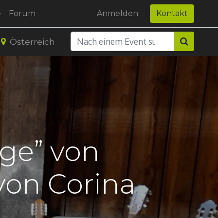
e
Forum
Anmelden
Kontakt
Österreich
ge” von
on Corina