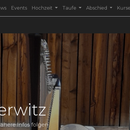
ews
Events
Hochzeit
Taufe
Abschied
Kurs
erwitz
ähere Infos folgen.