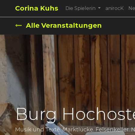
Corina Kuhs
Die Spielerin
anirocK
N
Alle Veranstaltungen
Burg Hochost
Musik und Texte. Marktlücke. Felsenkeller. N