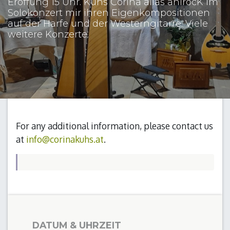
Eröffung 15 Uhr. Kuhs Corina alias anirocK im
Solokonzert mir ihren Eigenkompositionen
auf der Harfe und der Westerngitarre. Viele
weitere Konzerte.
For any additional information, please contact us
at
info@corinakuhs.at
.
DATUM & UHRZEIT