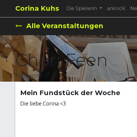
Corina Kuhs
Die Spielerin
anirocK
N
Alle Veranstaltungen
Chori Feen
Kinderchor
Mein Fundstück der Woche
Die liebe Corina <3