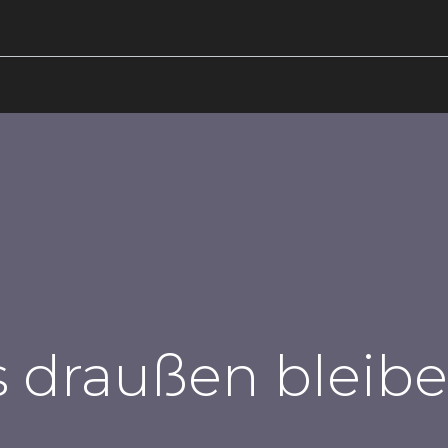
ews
Events
Hochzeit
Taufe
Abschied
Kurs
 draußen bleib