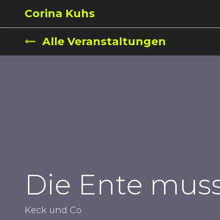
Corina Kuhs
Die Spielerin
anirocK
N
Alle Veranstaltungen
Die Ente muss
Keck und Co