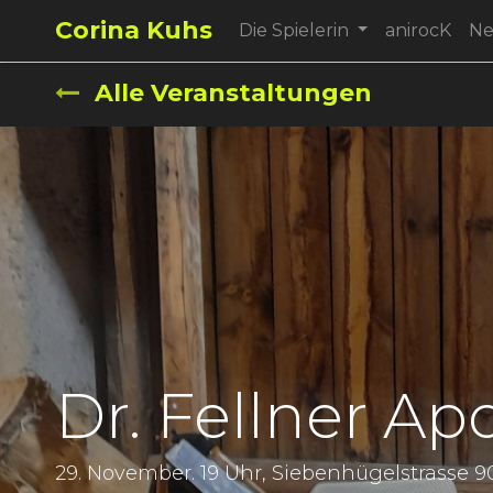
Corina Kuhs
Die Spielerin
anirocK
N
Alle Veranstaltungen
Dr. Fellner A
29. November. 19 Uhr, Siebenhügelstrasse 