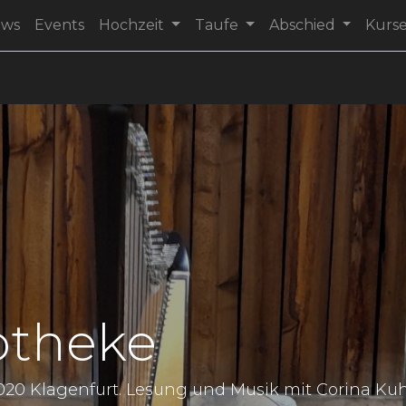
ews
Events
Hochzeit
Taufe
Abschied
Kurs
potheke
9020 Klagenfurt. Lesung und Musik mit Corina Kuh