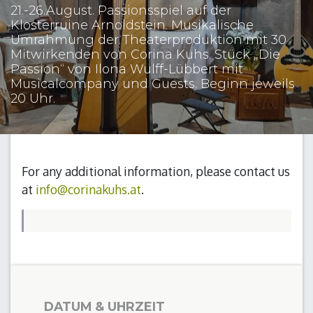
21.-26.August. Passionsspiel auf der
Klosterruine Arnoldstein. Musikalische
Umrahmung der Theaterproduktion mit 30
Mitwirkenden von Corina Kuhs. Stück „Die
Passion“ von Ilona Wulff-Lübbert mit
Musicalcompany und Guests. Beginn jeweils
20 Uhr.
For any additional information, please contact us
at
info@corinakuhs.at
.
DATUM & UHRZEIT