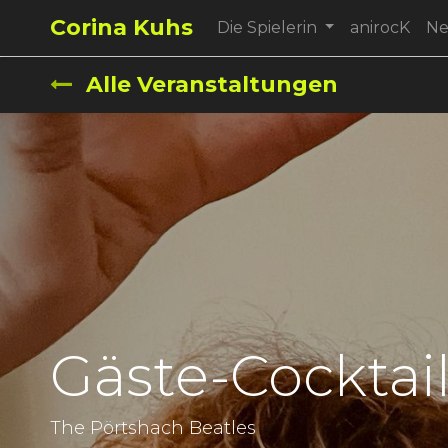
Corina Kuhs
Die Spielerin
anirocK
N
Alle Veranstaltungen
Gäste-Cocktai
The Pörtshach Beatles