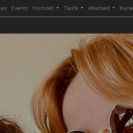
ews
Events
Hochzeit
Taufe
Abschied
Kurs
l