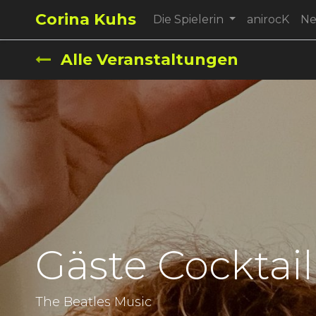
Corina Kuhs
Die Spielerin
anirocK
N
Alle Veranstaltungen
Gäste Cocktail
The Beatles Music