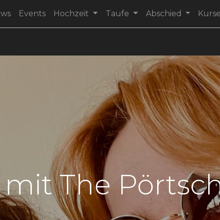
ews
Events
Hochzeit
Taufe
Abschied
Kurs
l mit The Pörtsc