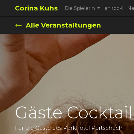
Corina Kuhs
Die Spielerin
anirocK
N
Alle Veranstaltungen
Gäste Cocktai
Für die Gäste des Parkhotel Pörtschach