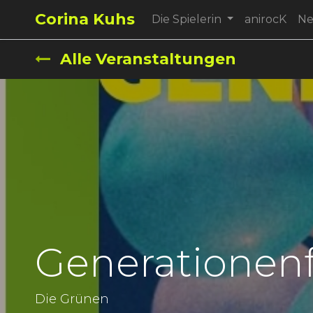
Corina Kuhs
Die Spielerin
anirocK
N
Alle Veranstaltungen
Generationenf
Die Grünen