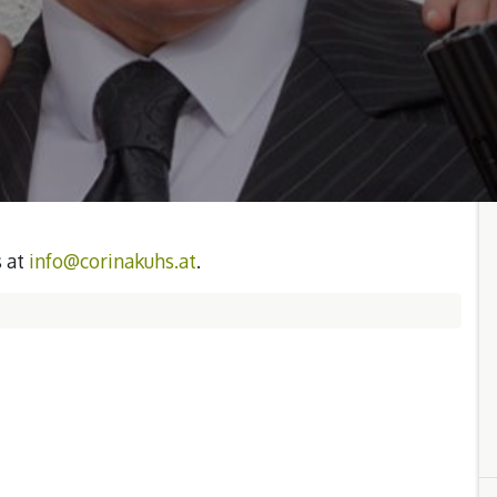
s at
info@corinakuhs.at
.