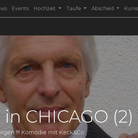
ews
Events
Hochzeit
Taufe
Abschied
Kurs
 in CHICAGO (2)
Georgen !!!! Komödie mit Keck&Co