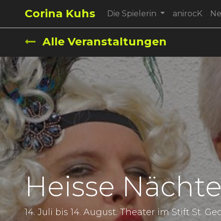
Corina Kuhs
Die Spielerin
anirocK
N
Alle Veranstaltungen
Heisse Nächte
14. Juli bis 14. August. Theater im Stift St. 