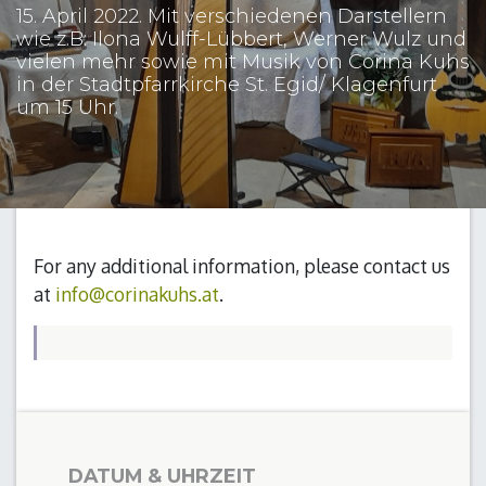
15. April 2022. Mit verschiedenen Darstellern
wie z.B: Ilona Wulff-Lübbert, Werner Wulz und
vielen mehr sowie mit Musik von Corina Kuhs
in der Stadtpfarrkirche St. Egid/ Klagenfurt
um 15 Uhr.
For any additional information, please contact us
at
info@corinakuhs.at
.
DATUM & UHRZEIT