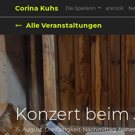
Corina Kuhs
Die Spielerin
anirocK
N
Alle Veranstaltungen
Konzert beim 
15. August. Dreifaltigkeit. Nachmittag. Näher