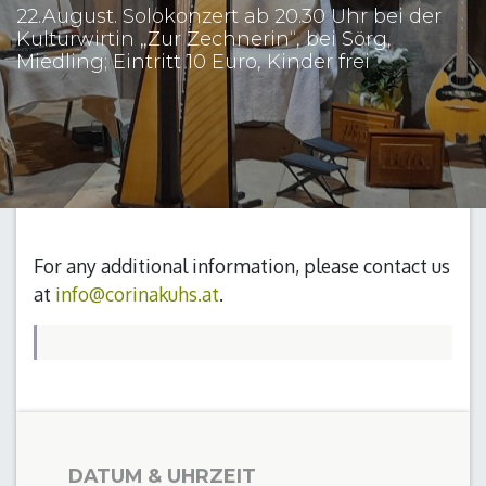
22.August. Solokonzert ab 20.30 Uhr bei der
Kulturwirtin „Zur Zechnerin“, bei Sörg,
Miedling; Eintritt 10 Euro, Kinder frei
For any additional information, please contact us
at
info@corinakuhs.at
.
DATUM & UHRZEIT