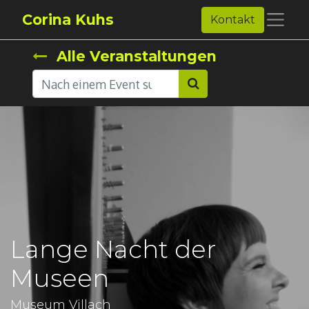
Corina Kuhs
Kontakt
Alle Veranstaltungen
Lange Nacht der
Museen
Museum Villach