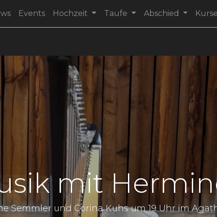
ews
Events
Hochzeit
Taufe
Abschied
Kurs
usik mit Hermi
e Semmler und Corina Kuhs um 19 Uhr im Agathenh