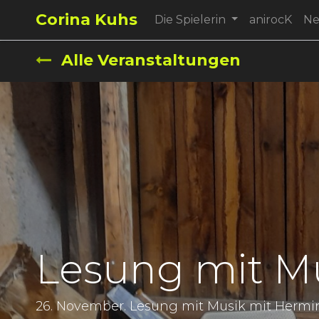
Corina Kuhs
Die Spielerin
anirocK
N
Alle Veranstaltungen
Lesung mit M
26. November. Lesung mit Musik mit Hermin