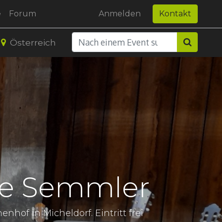
e
Forum
Anmelden
Kontakt
Österreich
ne Semmler
of in Micheldorf. Eintritt frei