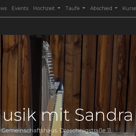
ews
Events
Hochzeit
Taufe
Abschied
Kurs
sik mit Sandra
KH Gemeinschaftshaus. Dreschnigstraße 11.