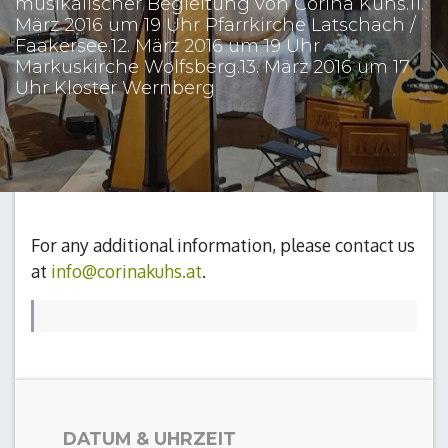
musikalischer Begleitung von Corina Kuhs.11.
März 2016 um 19 Uhr Pfarrkirche Latschach /
Faakersee.12. März 2016 um 19 Uhr
Markuskirche Wolfsberg.13. März 2016 um 17
Uhr Kloster Wernberg
For any additional information, please contact us
at
info@corinakuhs.at
.
DATUM & UHRZEIT