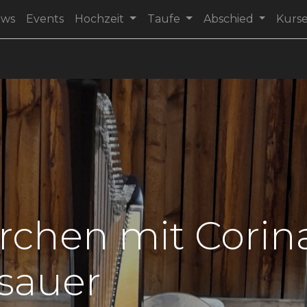
ews
Events
Hochzeit
Taufe
Abschied
Kurs
rchen mit Corin
sauer