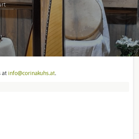
urt
s at
info@corinakuhs.at
.