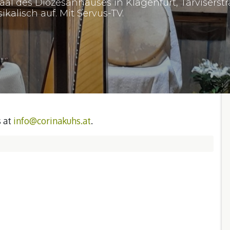
al des Diözesanhauses in Klagenfurt, Tarviserstr
kalisch auf. Mit Servus-TV.
s at
info@corinakuhs.at
.