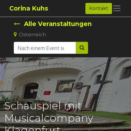
Corina Kuhs
Kontakt
Alle Veranstaltungen
Österreich
Schauspiel mit
Musicalcompany
Klagenfurt