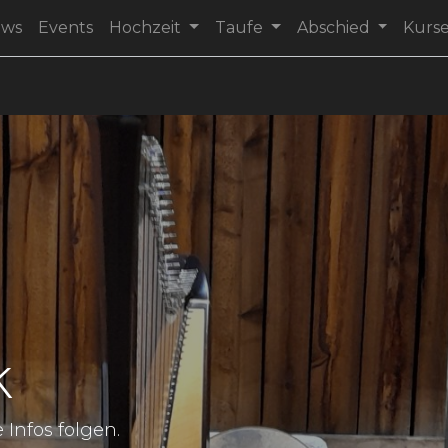
ews
Events
Hochzeit
Taufe
Abschied
Kurs
k
 Infos folgen.