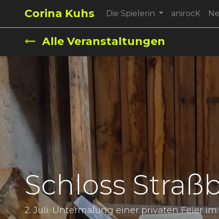
Corina Kuhs
Die Spielerin
anirocK
N
Alle Veranstaltungen
Schloss Straß
2. Juli. Untermalung einer privaten Feier i