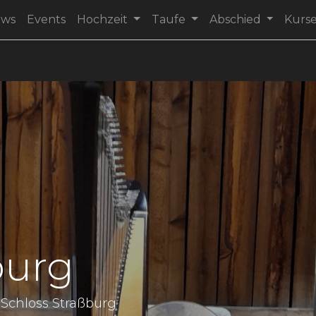
ews
Events
Hochzeit
Taufe
Abschied
Kurs
burg
m Schloss Straßburg