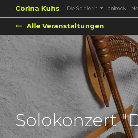
Corina Kuhs
Die Spielerin
anirocK
N
Alle Veranstaltungen
Solokonzert "