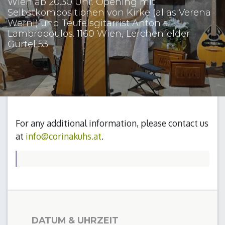
Wien ab 20.30 Uhr. Opening mit
Selbstkompositionen von Kirke (alias Verena
Werni) und Teufelsgitarrist Antonis
Lambropoulos. 1160 Wien, Lerchenfelder
Gürtel 53
For any additional information, please contact us
at
info@corinakuhs.at
.
DATUM & UHRZEIT