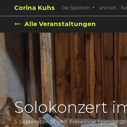
Corina Kuhs
Die Spielerin
anirocK
N
Alle Veranstaltungen
Solokonzert im
5. September. St. Veit. Freiwillige Spende! 20