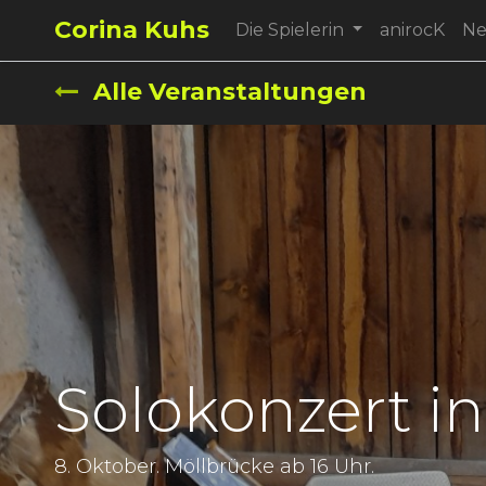
Corina Kuhs
Die Spielerin
anirocK
N
Alle Veranstaltungen
Solokonzert in
8. Oktober. Möllbrücke ab 16 Uhr.