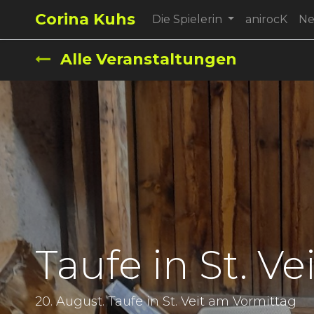
Corina Kuhs
Die Spielerin
anirocK
N
Alle Veranstaltungen
Taufe in St. Vei
20. August. Taufe in St. Veit am Vormittag