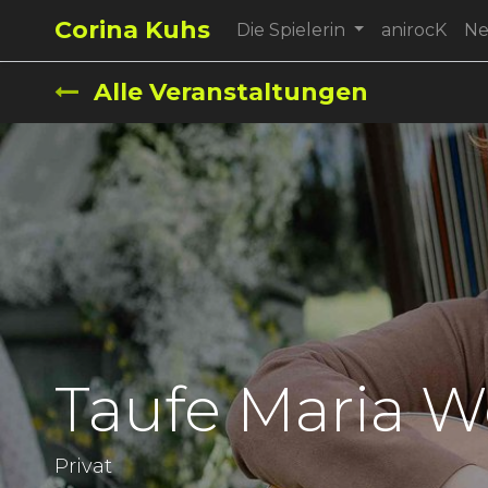
Corina Kuhs
Die Spielerin
anirocK
N
Alle Veranstaltungen
Taufe Maria W
Privat