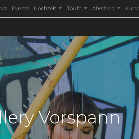
ews
Events
Hochzeit
Taufe
Abschied
Kurs
llery Vorspann