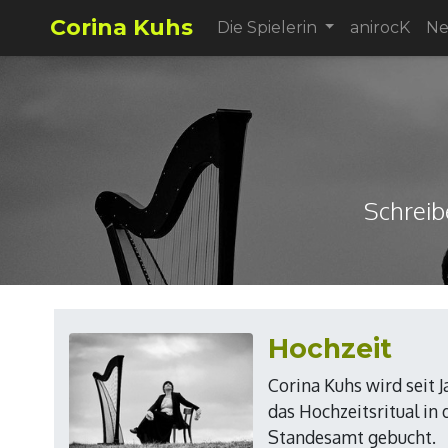
Corina Kuhs
Die Spielerin
anirocK
N
Schreib
Hochzeit
Corina Kuhs wird seit 
das Hochzeitsritual in 
Standesamt gebucht.