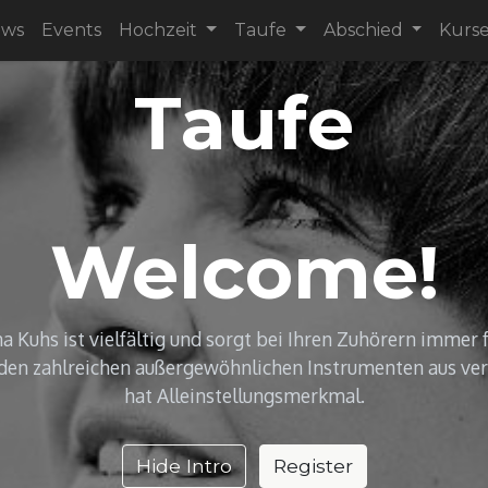
ews
Events
Hochzeit
Taufe
Abschied
Kurs
Taufe
Welcome!
a Kuhs ist vielfältig und sorgt bei Ihren Zuhörern immer
en zahlreichen außergewöhnlichen Instrumenten aus ve
hat Alleinstellungsmerkmal.
Hide Intro
Register