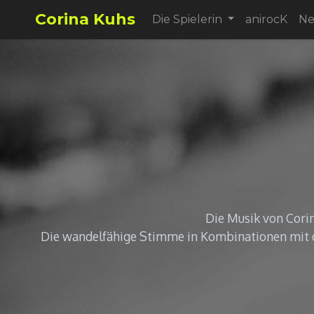
Corina Kuhs
Die Spielerin
anirocK
N
Die Musik von Corin
Die wandelfähige Stimme in Kombinationen mit d