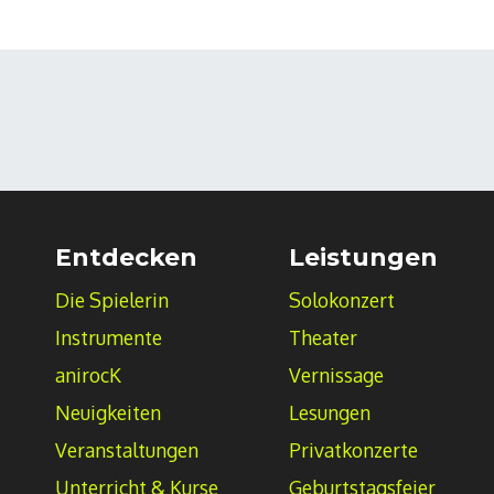
Entdecken
Leistungen
Die Spielerin
Solokonzert
Instrumente
Theater
anirocK
Vernissage
Neuigkeiten
Lesungen
Veranstaltungen
Privatkonzerte
Unterricht & Kurse
Geburtstagsfeier