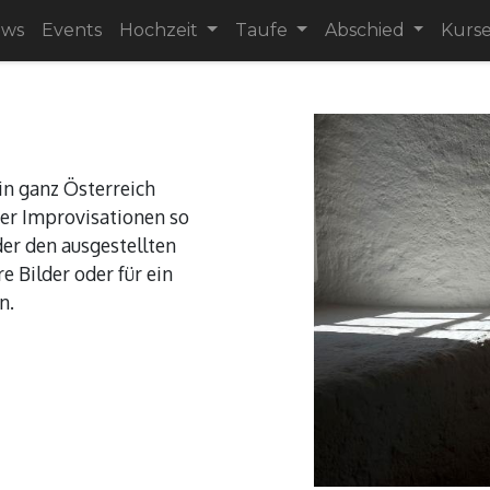
ews
Events
Hochzeit
Taufe
Abschied
Kurs
in ganz Österreich
der Improvisationen so
der den ausgestellten
 Bilder oder für ein
n.