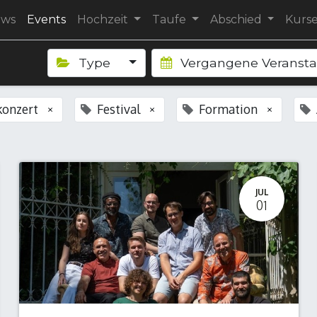
ews
Events
Hochzeit
Taufe
Abschied
Kurs
Type
Vergangene Veranst
konzert
Festival
Formation
×
×
×
JUL
01