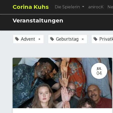
Corina Kuhs
Die Spielerin
anirocK
N
Veranstaltungen
Advent
Geburtstag
Privat
×
×
JUL
04