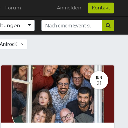
e
Forum
Anmelden
Kontakt
altungen
AnirocK
×
JUN
21