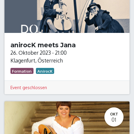
anirocK meets Jana
26. Oktober 2023
-
21:00
Klagenfurt
,
Österreich
Formation
AnirocK
Event geschlossen
OKT
01