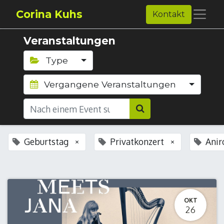
Corina Kuhs
Kontakt
Veranstaltungen
Type
Vergangene Veranstaltungen
Geburtstag
Privatkonzert
Anir
×
×
OKT
26