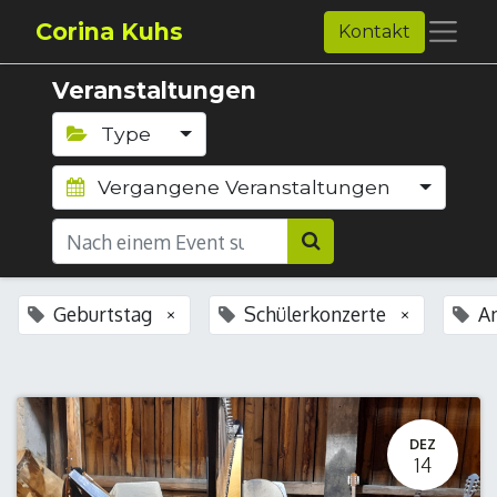
Corina Kuhs
Kontakt
Veranstaltungen
Type
Vergangene Veranstaltungen
Geburtstag
Schülerkonzerte
A
×
×
DEZ
14