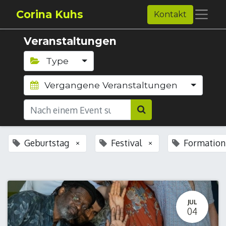
Corina Kuhs
Kontakt
Veranstaltungen
Type
Vergangene Veranstaltungen
Geburtstag
Festival
Formation
×
×
JUL
04