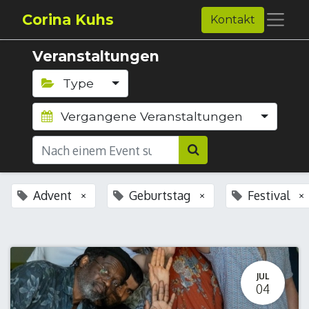
Corina Kuhs
Kontakt
Veranstaltungen
Type
Vergangene Veranstaltungen
Advent
Geburtstag
Festival
×
×
×
JUL
04