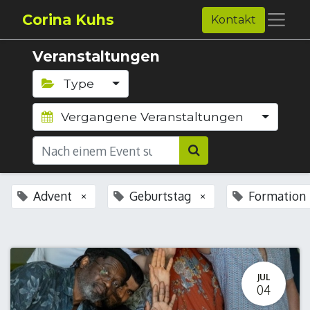
Corina Kuhs
Kontakt
Veranstaltungen
Type
Vergangene Veranstaltungen
Advent
Geburtstag
Formation
×
×
JUL
04