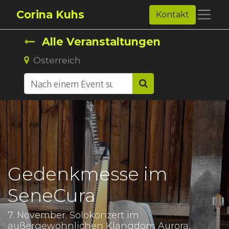
Corina Kuhs
Kontakt
Alle Veranstaltungen
Österreich
Gedenkmesse im
SeneCura
7. November. Solokonzert im
außergewöhnlichen Klangdom Aurora,