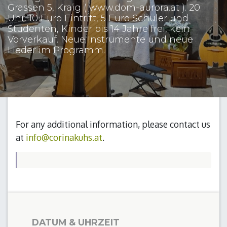
Grassen 5, Kraig ( www.dom-aurora.at ). 20
Uhr. 10 Euro Eintritt, 5 Euro Schüler und
Studenten, Kinder bis 14 Jahre frei, kein
Vorverkauf. Neue Instrumente und neue
Lieder im Programm.
For any additional information, please contact us
at
info@corinakuhs.at
.
DATUM & UHRZEIT