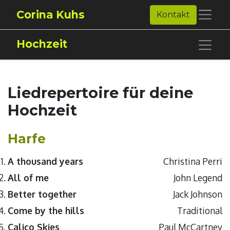
Corina Kuhs
Kontakt
Hochzeit
Liedrepertoire für deine
Hochzeit
Harfe
A thousand years
Christina Perri
All of me
John Legend
Better together
Jack Johnson
Come by the hills
Traditional
Calico Skies
Paul McCartney