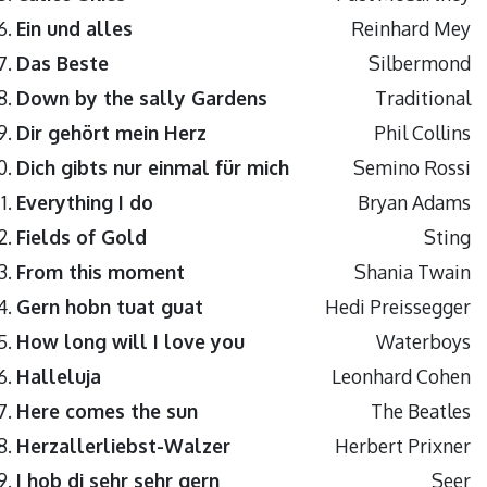
Ein und alles
Reinhard Mey
Das Beste
Silbermond
Down by the sally Gardens
Traditional
Dir gehört mein Herz
Phil Collins
Dich gibts nur einmal für mich
Semino Rossi
Everything I do
Bryan Adams
Fields of Gold
Sting
From this moment
Shania Twain
Gern hobn tuat guat
Hedi Preissegger
How long will I love you
Waterboys
Halleluja
Leonhard Cohen
Here comes the sun
The Beatles
Herzallerliebst-Walzer
Herbert Prixner
I hob di sehr sehr gern
Seer