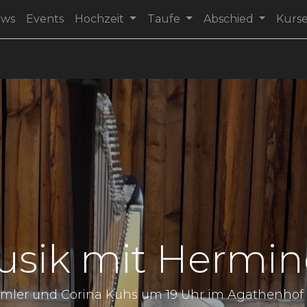
ews
Events
Hochzeit
Taufe
Abschied
Kurs
usik mit Hermi
mler und Corina Kuhs um 19 Uhr im Agathenhof in 