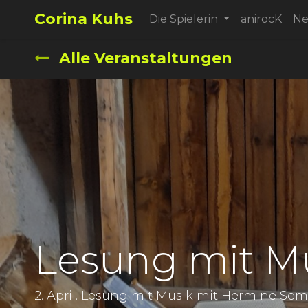
Corina Kuhs
Die Spielerin
anirocK
N
Alle Veranstaltungen
Lesung mit M
2. April. Lesung mit Musik mit Hermine Sem