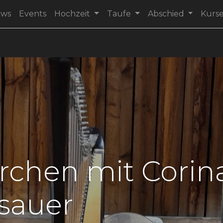
ews
Events
Hochzeit
Taufe
Abschied
Kurs
rchen mit Corin
sauer