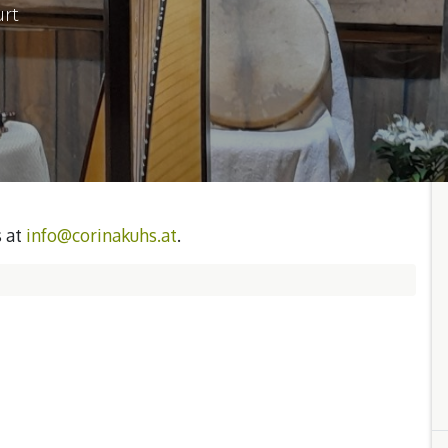
urt
s at
info@corinakuhs.at
.