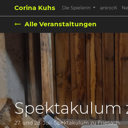
Corina Kuhs
Die Spielerin
anirocK
N
Alle Veranstaltungen
Spektakulum z
27. und 28. Juli. Spektakulum zu Friesach.