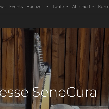
ews
Events
Hochzeit
Taufe
Abschied
Kurs
esse SeneCura