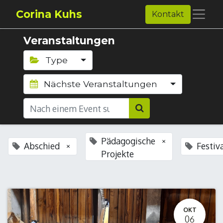
Corina Kuhs
Kontakt
Veranstaltungen
Type
Nächste Veranstaltungen
Pädagogische
×
Abschied
Festiv
×
Projekte
OKT
06